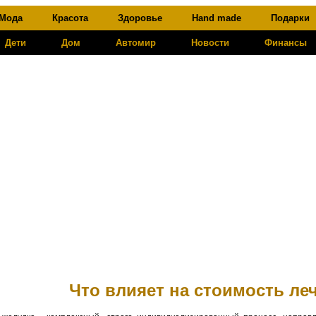
Мода
Красота
Здоровье
Hand made
Подарки
Дети
Дом
Автомир
Новости
Финансы
Что влияет на стоимость ле