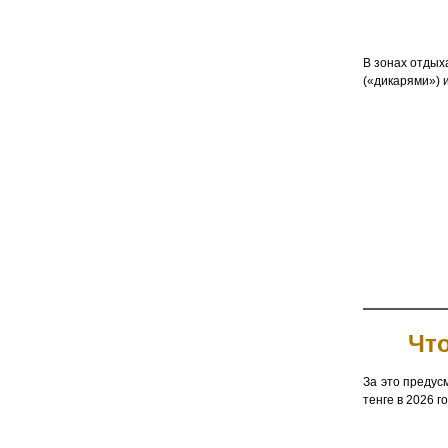
В зонах отдых
(«дикарями») и
Что
За это предус
тенге в 2026 го