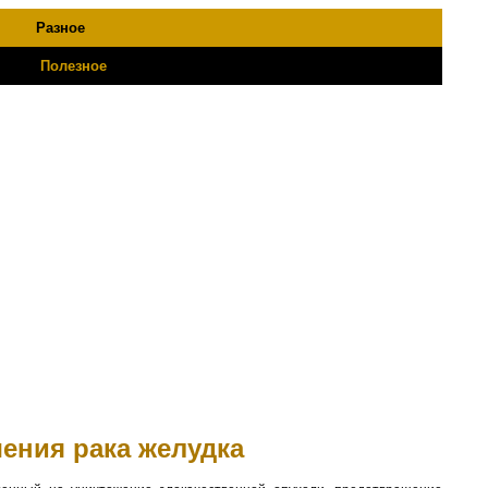
Разное
Полезное
чения рака желудка