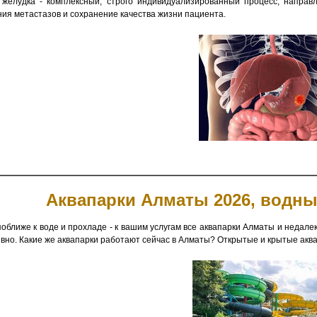
 желудка - комплексный, строго индивидуализированный процесс, направ
ия метастазов и сохранение качества жизни пациента.
Аквапарки Алматы 2026, водны
поближе к воде и прохладе - к вашим услугам все аквапарки Алматы и недалек
ивно. Какие же аквапарки работают сейчас в Алматы? Открытые и крытые акв