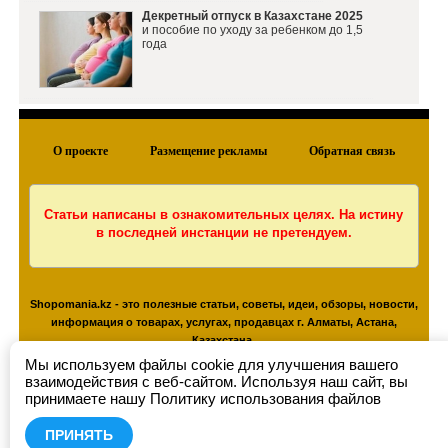
Декретный отпуск в Казахстане 2025
и пособие по уходу за ребенком до 1,5
года
О проекте
Размещение рекламы
Обратная связь
Статьи написаны в ознакомительных целях. На истину
в последней инстанции не претендуем.
Shopomania.kz - это полезные статьи, советы, идеи, обзоры, новости,
информация о товарах, услугах, продавцах г. Алматы, Астана,
Казахстана.
Копирование материалов сайта допускается только с активной,
Мы используем файлы cookie для улучшения вашего
индексируемой ссылкой на сайт shopomania.kz
взаимодействия с веб-сайтом. Используя наш сайт, вы
принимаете нашу Политику использования файлов
© 2026 shopomania.kz
ПРИНЯТЬ