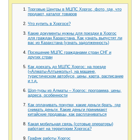
Торговые Центры в МЦПС Хоргос, фото, где, что
продают, каталог товаров
Что купить в Хоргосе?
Какие документы нужны для поездки в Хоргос
для граждан Казахстана. Как узнать выпустят ли
вас из Казахстана (узнать задолженность)
Посещение МЦПС гражданами стран СНГ и
других стран
Как доехать до МЦПС Хоргос: на поезде
(«Алматы-Алтынколь»), на машине,
туристическом автобусе, цены, карта, расписание
и т.д.
Шоп-туры из Алматы – Хоргос: программа, цены,
адреса, особенности
Как оплачивать покупки, какие деньги брать, где
снимать деньги. Какие деньги принимают
китайские продавцы, как расплачиваться
Какая мобильная связь (сотовые операторы)
работает на территории Хоргоса?
График работы Хоргос