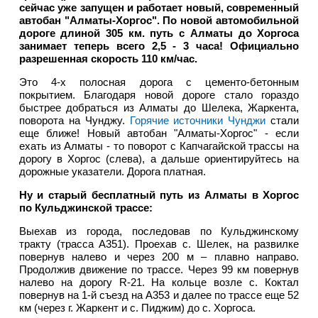
сейчас уже запущен и работает новый, современный
автобан "Алматы-Хоргос". По новой автомобильной
дороге длиной 305 км. путь с Алматы до Хоргоса
занимает теперь всего 2,5 - 3 часа! Официально
разрешенная скорость 110 км/час.
Это 4-х полосная дорога с цементо-бетонным
покрытием. Благодаря новой дороге стало гораздо
быстрее добраться из Алматы до Шелека, Жаркента,
поворота на Чунджу.
Горячие источники Чунджи
стали
еще ближе! Новый автобан "Алматы-Хоргос" - если
ехать из Алматы - то поворот с Капчагайской трассы на
дорогу в Хоргос (слева), а дальше ориентируйтесь на
дорожные указатели. Дорога платная.
Ну и старый бесплатный путь из Алматы в Хоргос
по Кульджинской трассе:
Выехав из города, последовав по Кульджинскому
тракту (трасса А351). Проехав с. Шелек, на развилке
повернув налево и через 200 м – плавно направо.
Продолжив движение по трассе. Через 99 км повернув
налево на дорогу R-21. На кольце возле с. Коктал
повернув на 1-й съезд на А353 и далее по трассе еще 52
км (через г. Жаркент и с. Пиджим) до с. Хоргоса.