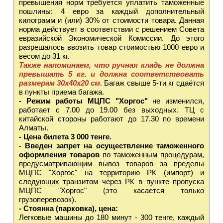
превышения норм требуется уплатить таможенные
пошлины: 4 евро за каждый дополнительный
килограмм и (или) 30% от стоимости товара. Данная
норма действует в соответствии с решением Совета
евразийской Экономической Комиссии. До этого
разрешалось ввозить товар стоимостью 1000 евро и
весом до 31 кг.
Также напоминаем, что ручная кладь не должна
превышать 5 кг. и должна соответствовать
размерам 30х40х20 см.
Багаж свыше 5-ти кг сдаётся
в пункты приема багажа.
- Режим работы МЦПС "Хоргос"
не изменился,
работает с 7.00 до 19.00 без выходных. ТЦ с
китайской стороны работают до 17.30 по времени
Алматы.
- Цена билета 3 000 тенге.
- Введен запрет на осуществление таможенного
оформления товаров
по таможенным процедурам,
предусматривающим вывоз товаров за пределы
МЦПС "Хоргос" на территорию РК (импорт) и
следующих транзитом через РК в пункте пропуска
МЦПС "Хоргос" (это касается только
грузоперевозок).
- Стоянка (парковка), цена:
Легковые машины до 180 минут - 300 тенге, каждый