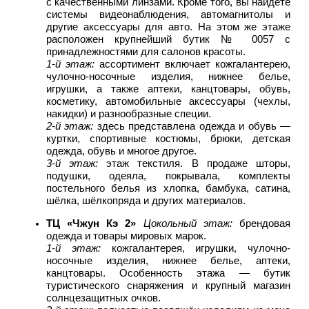
с качественными линзами. Кроме того, вы найдете
системы видеонаблюдения, автомагнитолы и
другие аксессуары для авто. На этом же этаже
расположен крупнейший бутик № 0057 с
принадлежностями для салонов красоты.
1-й этаж:
ассортимент включает кожгалантерею,
чулочно-носочные изделия, нижнее белье,
игрушки, а также аптеки, канцтовары, обувь,
косметику, автомобильные аксессуары (чехлы,
накидки) и разнообразные специи.
2-й этаж:
здесь представлена одежда и обувь —
куртки, спортивные костюмы, брюки, детская
одежда, обувь и многое другое.
3-й этаж:
этаж текстиля. В продаже шторы,
подушки, одеяла, покрывала, комплекты
постельного белья из хлопка, бамбука, сатина,
шёлка, шёлкопряда и других материалов.
ТЦ «Чжун Кэ 2»
Цокольный этаж:
брендовая
одежда и товары мировых марок.
1-й этаж:
кожгалантерея, игрушки, чулочно-
носочные изделия, нижнее белье, аптеки,
канцтовары. Особенность этажа — бутик
туристического снаряжения и крупный магазин
солнцезащитных очков.