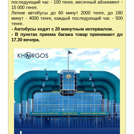
последующий час - 100 тенге, месячный абонемент -
15 000 тенге.
Легкие автобусы до 60 минут 2000 тенге, до 180
минут - 4000 тенге, каждый последующий час - 500
тенге.
- Автобусы ходят с 20 минутным интервалом.
- В пунктах приема багажа товар принимают до
17.30 вечера.