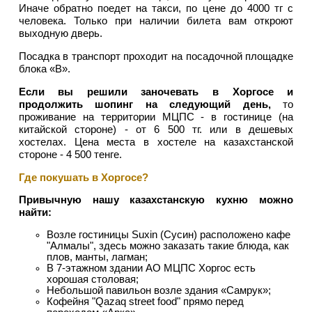
Иначе обратно поедет на такси, по цене до 4000 тг с
человека. Только при наличии билета вам откроют
выходную дверь.
Посадка в транспорт проходит на посадочной площадке
блока «В».
Если вы решили заночевать в Хоргосе и
продолжить шопинг на следующий день,
то
проживание на территории МЦПС - в гостинице (на
китайской стороне) - от 6 500 тг. или в дешевых
хостелах. Цена места в хостеле на казахстанской
стороне - 4 500 тенге.
Где покушать в Хоргосе?
Привычную нашу казахстанскую кухню можно
найти:
Возле гостиницы Suxin (Сусин) расположено кафе
"Алмалы", здесь можно заказать такие блюда, как
плов, манты, лагман;
В 7-этажном здании АО МЦПС Хоргос есть
хорошая столовая;
Небольшой павильон возле здания «Самрук»;
Кофейня "Qazaq street food" прямо перед