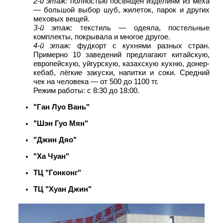
2-й этаж:
полностью посвящён изделиям из меха
— большой выбор шуб, жилеток, парок и других
меховых вещей.
3-й этаж:
текстиль — одеяла, постельные
комплекты, покрывала и многое другое.
4-й этаж:
фудкорт с кухнями разных стран.
Примерно 10 заведений предлагают китайскую,
европейскую, уйгурскую, казахскую кухню, донер-
кебаб, лёгкие закуски, напитки и соки. Средний
чек на человека — от 500 до 1100 тг.
Режим работы: с 8:30 до 18:00.
"Ган Луо Вань"
"Шэн Гуо Мян"
"Джин Дяо"
"Ха Чуан"
ТЦ "Гонконг"
ТЦ "Хуан Джин"