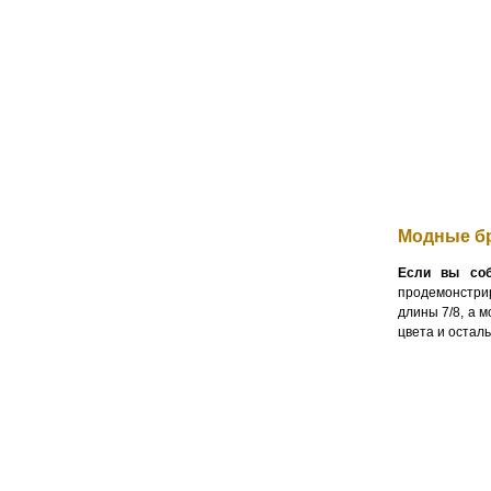
Модные б
Если вы соб
продемонстрир
длины 7/8, а 
цвета и остал