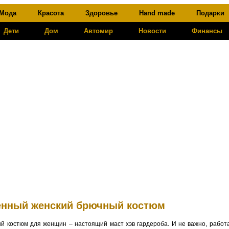
Мода
Красота
Здоровье
Hand made
Подарки
Дети
Дом
Автомир
Новости
Финансы
нный женский брючный костюм
 костюм для женщин – настоящий маст хэв гардероба. И не важно, работа