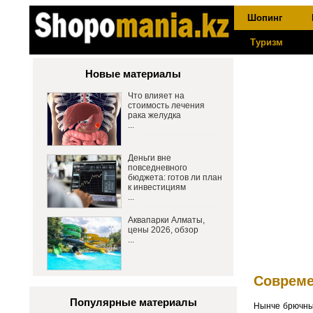
Шопинг
Туризм
Новые материалы
Что влияет на
стоимость лечения
рака желудка
...
Деньги вне
повседневного
бюджета: готов ли план
к инвестициям
...
Аквапарки Алматы,
цены 2026, обзор
...
Совреме
Популярные материалы
Нынче брючный