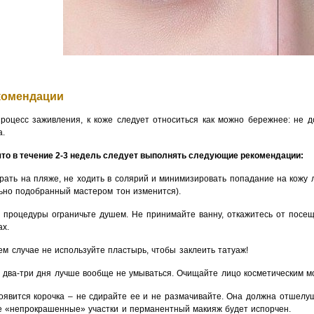
комендации
роцесс заживления, к коже следует относиться как можно бережнее: не 
а.
 что в течение 2-3 недель следует выполнять следующие рекомендации:
рать на пляже, не ходить в солярий и минимизировать попадание на кожу 
ьно подобранный мастером тон изменится).
 процедуры ограничьте душем. Не принимайте ванну, откажитесь от посещ
ах.
ем случае не используйте пластырь, чтобы заклеить татуаж!
 два-три дня лучше вообще не умываться. Очищайте лицо косметическим мо
оявится корочка – не сдирайте ее и не размачивайте. Она должна отшелу
е «непрокрашенные» участки и перманентный макияж будет испорчен.