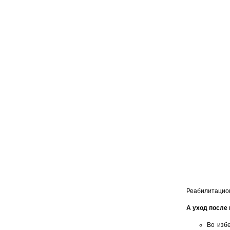
Реабилитацион
А уход после
Во изб