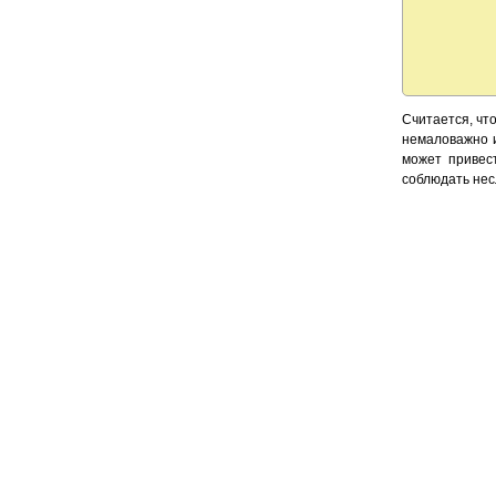
Считается, чт
немаловажно и
может привес
соблюдать нес