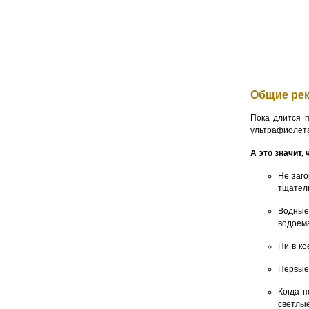
Общие ре
Пока длится п
ультрафиолет
А это значит,
Не заго
тщател
Водные
водоем
Ни в ко
Первые
Когда п
светлы