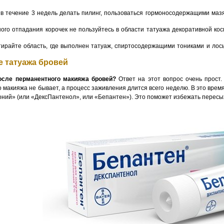
 в течение 3 недель делать пилинг, пользоваться гормоносодержащими маз
ого отпадания корочек не пользуйтесь в области татуажа декоративной ко
тирайте область, где выполнен татуаж, спиртосодержащими тониками и лос
е татуажа бровей
осле перманентного макияжа бровей?
Ответ на этот вопрос очень прост.
 макияжа не бывает, а процесс заживления длится всего неделю. В это время
оний» (или «ДексПантенол», или «Бепантен»). Это поможет избежать пересы