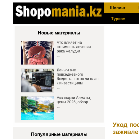
Шопинг
Туризм
Новые материалы
Что влияет на
стоимость лечения
рака желудка
...
Деньги вне
повседневного
бюджета: готов ли план
к инвестициям
...
Аквапарки Алматы,
цены 2026, обзор
...
Уход пос
заживле
Популярные материалы