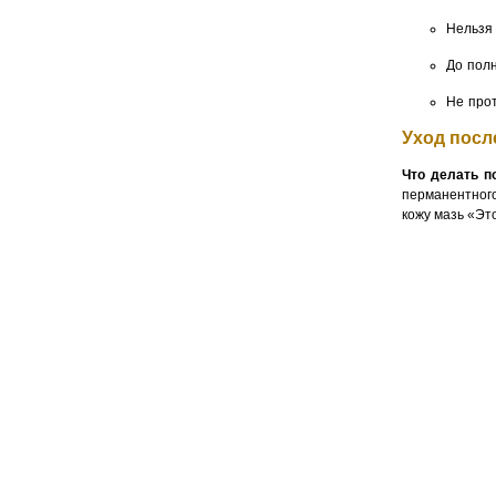
Нельзя
До полн
Не про
Уход посл
Что делать п
перманентного
кожу мазь «Эт