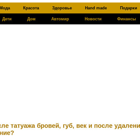
Мода
Красота
Здоровье
Hand made
Подарки
Дети
Дом
Автомир
Новости
Финансы
ле татуажа бровей, губ, век и после удален
ние?