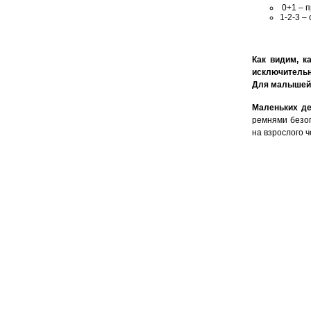
0+1 – 
1-2-3 – 
Как видим, к
исключительно
Для малышей 
Маленьких де
ремнями безоп
на взрослого 