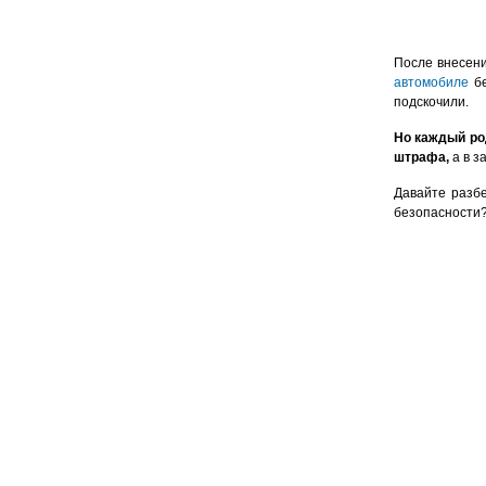
После внесени
автомобиле
бе
подскочили.
Но каждый ро
штрафа,
а в з
Давайте разбе
безопасности