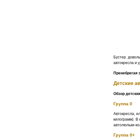
Бустер доволь
автокресла и 
Пренебрегая э
Детские а
Обзор детских
Группа 0
Автокресла, и
килограмм). В
автолюльки-ко
Группа 0+