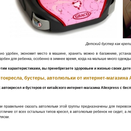
Детский бустер как креп
но удобен, экономит место в машине, хранить можно в багажнике, устана
удобен для ребенка, особенно в зимнее время, когда на малыше много одежды 
тим характеристиками, вы пренебрегаете здоровьем и жизнью своих детей
втокресла, бустеры, автолюльки от интернет-магазина A
 автокресел и бустеров от китайского интернет-магазина Aliexpress с бес
ли правильнее сказать автолюльки этой группы предназначены для перевозк
 отличие от всех остальных типов кресел, в автолюльке ребенок не сидит, 
ляски.