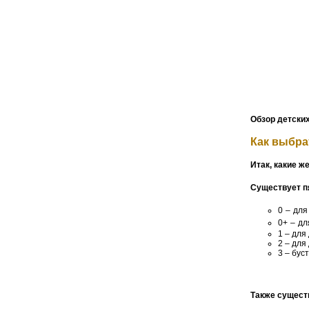
Обзор детских
Как выбра
Итак, какие ж
Существует пя
0 – для
0+ – дл
1 – для 
2 – для 
3 – буст
Также сущест