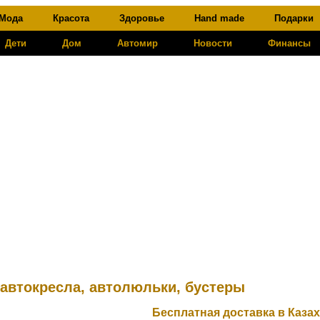
Мода
Красота
Здоровье
Hand made
Подарки
Дети
Дом
Автомир
Новости
Финансы
 автокресла, автолюльки, бустеры
Бесплатная доставка в Казах